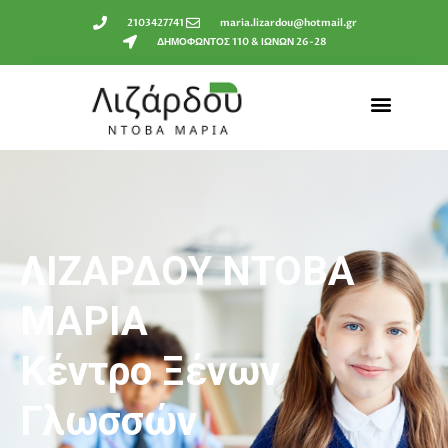
2103427741
maria.lizardou@hotmail.gr
ΔΗΜΟΦΩΝΤΟΣ 110 & ΙΩΝΩΝ 26-28
ΛΙΖΑΡΔΟΥ ΝΤΟΒΑ
ΜΑΡΙΑ
Κέντρο Ξένων
Γλωσσών