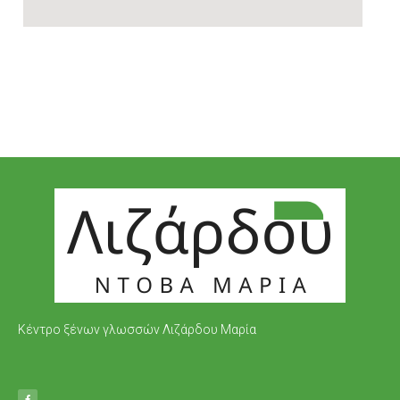
Κέντρο ξένων γλωσσών Λιζάρδου Μαρία