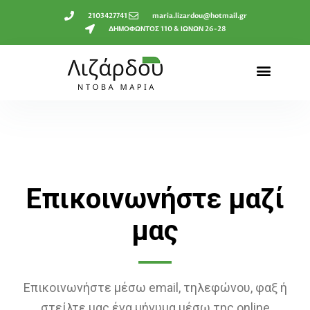
2103427741
maria.lizardou@hotmail.gr
ΔΗΜΟΦΩΝΤΟΣ 110 & ΙΩΝΩΝ 26-28
Επικοινωνήστε μαζί
μας
Επικοινωνήστε μέσω email, τηλεφώνου, φαξ ή
στείλτε μας ένα μήνυμα μέσω της online